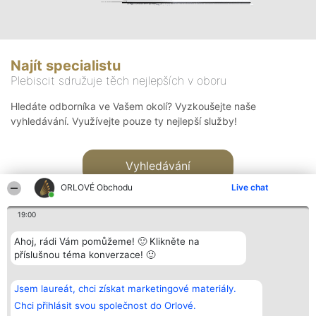
Najít specialistu
Plebiscit sdružuje těch nejlepších v oboru
Hledáte odborníka ve Vašem okolí? Vyzkoušejte naše
vyhledávání. Využívejte pouze ty nejlepší služby!
Vyhledávání
ORLOVÉ Obchodu
Live chat
19:00
Ahoj, rádi Vám pomůžeme! 🙂 Klikněte na
příslušnou téma konverzace! 🙂
Organizátor hlasování
Plebiscyt
Kontakt
Bright Side Solutions sp. z o.
Vítězové
Kontakt
Jsem laureát, chci získat marketingové materiály.
o. sp. k.
Seznam všech
ul. Ruska 22
laureátů
Chci přihlásit svou společnost do Orlové.
Wrocław 50-079
Zásady