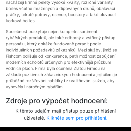
nacházejí krmné pelety vysoké kvality, rozličné varianty
boilies včetně mražených a dipovaných druhů, obalovací
prášky, tekuté potravy, esence, boostery a také plovoucí
korková boilies.
Společnost poskytuje nejen kompletní sortiment
rybářských produktů, ale také odborný a vstřícný přístup
personálu, který dokáže fundovaně poradit podle
individuálních požadavků zákazníků. Mezi služby, jimiž se
Fishcom odlišuje od konkurence, patří možnost zapůjčení
moderních echolotů určených pro efektivnější průzkum
vodních ploch. Firma byla oceněna Zlatou Firmou na
základě pozitivních zákaznických hodnocení a její cílem je
průběžné rozšiřování nabídky i zkvalitňování služeb, aby
vyhověla i náročným rybářům.
Zdroje pro výpočet hodnocení:
K těmto údajům mají přístup pouze přihlášení
uživatelé.
Klikněte sem pro přihlášení.