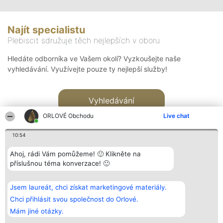
Najít specialistu
Plebiscit sdružuje těch nejlepších v oboru
Hledáte odborníka ve Vašem okolí? Vyzkoušejte naše
vyhledávání. Využívejte pouze ty nejlepší služby!
Vyhledávání
ORLOVÉ Obchodu
Live chat
10:54
Ahoj, rádi Vám pomůžeme! 🙂 Klikněte na
příslušnou téma konverzace! 🙂
Organizátor hlasování
Plebiscyt
Kontakt
Bright Side Solutions sp. z o.
Vítězové
Kontakt
Jsem laureát, chci získat marketingové materiály.
o. sp. k.
Seznam všech
ul. Ruska 22
laureátů
Chci přihlásit svou společnost do Orlové.
Wrocław 50-079
Zásady
Mám jiné otázky.
KRS 0000749100 | Regon
Pravidla
381313360 | NIP 8943132676
Zásady