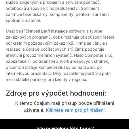
služeb spojených s prodejem a servisem počítačů,
notebooků a souvisejícího příslušenství. Sortiment
zahrnuje také tiskárny, komponenty, periferní zařízení i
spotřební materiál.
Mezi další činnosti patří instalace softwaru a tvorba
zakázkových programů, což umožňuje přizpůsobit řešení
konkrétním požadavkům zákazníků. Firma se věnuje i
realizaci a údržbě počítačových sítí, čímž podporuje
efektivní provoz firemních systémů. Haso Computer s.r.o.
nabízí také IT poradenství a tvorbu webových stránek,
přičemž zajišťuje kompletní služby od hardwaru po
internetovou prezentaci. Díky rozsáhlému portfoliu patří
mezi stabilní partnery pro klienty v regionu.
Zdroje pro výpočet hodnocení:
K těmto údajům mají přístup pouze přihlášení
uživatelé.
Klikněte sem pro přihlášení.
Jste majitelem této firmy
?