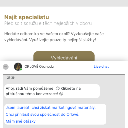
Najít specialistu
Plebiscit sdružuje těch nejlepších v oboru
Hledáte odborníka ve Vašem okolí? Vyzkoušejte naše
vyhledávání. Využívejte pouze ty nejlepší služby!
Vyhledávání
ORLOVÉ Obchodu
Live chat
21:36
Ahoj, rádi Vám pomůžeme! 🙂 Klikněte na
příslušnou téma konverzace! 🙂
Organizátor hlasování
Plebiscyt
Kontakt
Bright Side Solutions sp. z o.
Vítězové
Kontakt
Jsem laureát, chci získat marketingové materiály.
o. sp. k.
Seznam všech
ul. Ruska 22
laureátů
Chci přihlásit svou společnost do Orlové.
Wrocław 50-079
Zásady
Mám jiné otázky.
KRS 0000749100 | Regon
Pravidla
381313360 | NIP 8943132676
Zásady