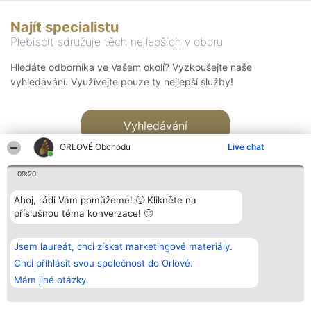
Najít specialistu
Plebiscit sdružuje těch nejlepších v oboru
Hledáte odborníka ve Vašem okolí? Vyzkoušejte naše
vyhledávání. Využívejte pouze ty nejlepší služby!
Vyhledávání
ORLOVÉ Obchodu
Live chat
09:20
Ahoj, rádi Vám pomůžeme! 🙂 Klikněte na
příslušnou téma konverzace! 🙂
Organizátor hlasování
Plebiscyt
Kontakt
Bright Side Solutions sp. z o.
Vítězové
Kontakt
Jsem laureát, chci získat marketingové materiály.
o. sp. k.
Seznam všech
ul. Ruska 22
laureátů
Chci přihlásit svou společnost do Orlové.
Wrocław 50-079
Zásady
Mám jiné otázky.
KRS 0000749100 | Regon
Pravidla
381313360 | NIP 8943132676
Zásady
ochrany
osobních údajů