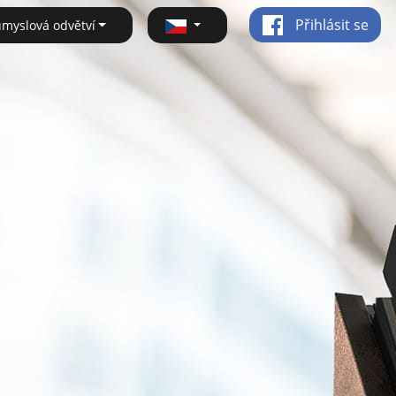
Přihlásit se
ůmyslová odvětví