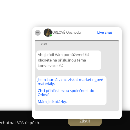
ORLOVÉ Obchodu
Live chat
10:50
Ahoj, rádi Vám pomůžeme! 🙂
Klikněte na příslušnou téma
konverzace! 🙂
Jsem laureát, chci získat marketingové
materiály.
Chci přihlásit svou společnost do
Orlové.
Mám jiné otázky.
Zjistit
vychutnat Váš úspěch.