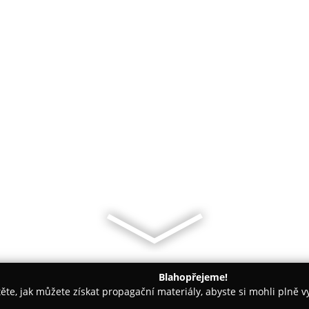
Blahopřejeme!
těte, jak můžete získat propagační materiály, abyste si mohli plně 