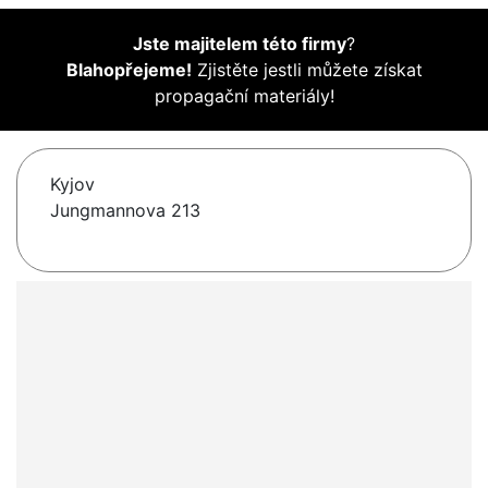
Jste majitelem této firmy
?
Blahopřejeme!
Zjistěte jestli můžete získat
propagační materiály!
Kyjov
Jungmannova 213