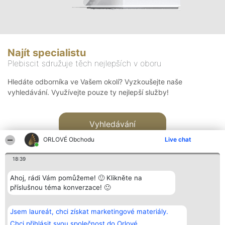
Najít specialistu
Plebiscit sdružuje těch nejlepších v oboru
Hledáte odborníka ve Vašem okolí? Vyzkoušejte naše
vyhledávání. Využívejte pouze ty nejlepší služby!
Vyhledávání
ORLOVÉ Obchodu
Live chat
18:39
Ahoj, rádi Vám pomůžeme! 🙂 Klikněte na
příslušnou téma konverzace! 🙂
Organizátor hlasování
Plebiscyt
Kontakt
Bright Side Solutions sp. z o.
Vítězové
Kontakt
Jsem laureát, chci získat marketingové materiály.
o. sp. k.
Seznam všech
ul. Ruska 22
laureátů
Chci přihlásit svou společnost do Orlové.