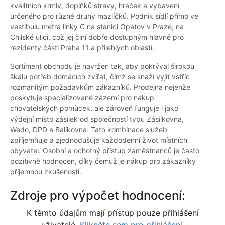
kvalitních krmiv, doplňků stravy, hraček a vybavení
určeného pro různé druhy mazlíčků. Podnik sídlí přímo ve
vestibulu metra linky C na stanici Opatov v Praze, na
Chilské ulici, což jej činí dobře dostupným hlavně pro
rezidenty části Praha 11 a přilehlých oblastí.
Sortiment obchodu je navržen tak, aby pokrýval širokou
škálu potřeb domácích zvířat, čímž se snaží vyjít vstříc
rozmanitým požadavkům zákazníků. Prodejna nejenže
poskytuje specializované zázemí pro nákup
chovatelských pomůcek, ale zároveň funguje i jako
výdejní místo zásilek od společností typu Zásilkovna,
Wedo, DPD a Balíkovna. Tato kombinace služeb
zpříjemňuje a zjednodušuje každodenní život místních
obyvatel. Osobní a ochotný přístup zaměstnanců je často
pozitivně hodnocen, díky čemuž je nákup pro zákazníky
příjemnou zkušeností.
Zdroje pro výpočet hodnocení:
K těmto údajům mají přístup pouze přihlášení