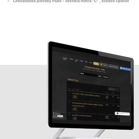
Chovatelské potřeby Pluto - vestibul metra "C" , stanice Opatov