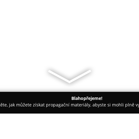
Blahopřejeme!
těte, jak můžete získat propagační materiály, abyste si mohli plně 
é potřeby - Jihlava
Nejsvíčky.cz