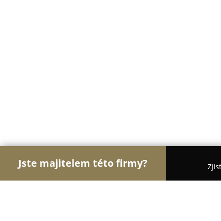
Jste majitelem této firmy?
Zjis
Orlové Obchodu
Dětské zboží, Cukrárny, Rybářsk