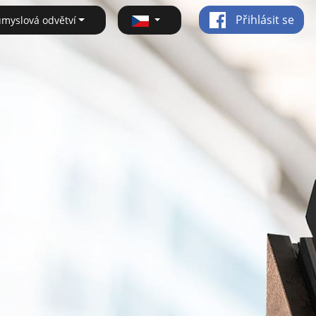
Přihlásit se
ůmyslová odvětví