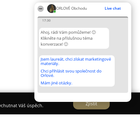
ORLOVÉ Obchodu
Live chat
17:30
Ahoj, rádi Vám pomůžeme! 🙂
Klikněte na příslušnou téma
konverzace! 🙂
Jsem laureát, chci získat marketingové
materiály.
Chci přihlásit svou společnost do
Orlové.
Mám jiné otázky.
Zjistit
vychutnat Váš úspěch.