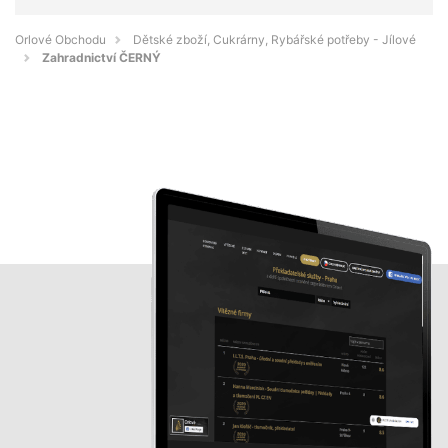
Orlové Obchodu
Dětské zboží, Cukrárny, Rybářské potřeby - Jílové
Zahradnictví ČERNÝ