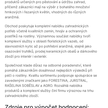
produktů určených pro pěstování a údržbu zahrad,
přičemž zákazníci mají na výběr z bohatého množství
hrnkových i řezaných květin, vhodných do různých
aranžmá.
Obchod poskytuje kompletní nabídku zahradnických
potřeb včetně kvalitních zemin, hnojiv a ochranných
postřiků na rostliny. Významnou součást nabídky tvoří
komplexní služby v oblasti floristických vazeb, od
slavnostních kytic až po pohřební aranžmá, stejně jako
osazování truhlíků, prodej keramických obalů a dárkového
zboží pro interiér i exteriér.
Společnost klade důraz na odborné poradenství, které
pomáhá zákazníkům dosáhnout nejlepších výsledků při
péči o rostliny. Kvalitu sortimentu podporuje spolupráce se
zavedenými značkami jako FORESTINA, JURSTRAL,
RAŠELINA SOBĚSLAV a AGRO. Rozsáhlá nabídka
produktů a komplexní služby činí firmu výraznou na trhu
zahradnického zboží.
Zdroje pro výpočet hodnocení: