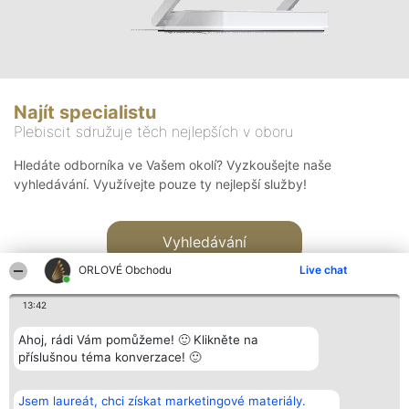
Najít specialistu
Plebiscit sdružuje těch nejlepších v oboru
Hledáte odborníka ve Vašem okolí? Vyzkoušejte naše
vyhledávání. Využívejte pouze ty nejlepší služby!
Vyhledávání
ORLOVÉ Obchodu
Live chat
13:42
Ahoj, rádi Vám pomůžeme! 🙂 Klikněte na
příslušnou téma konverzace! 🙂
Organizátor hlasování
Plebiscyt
Kontakt
Bright Side Solutions sp. z o.
Vítězové
Kontakt
Jsem laureát, chci získat marketingové materiály.
o. sp. k.
Seznam všech