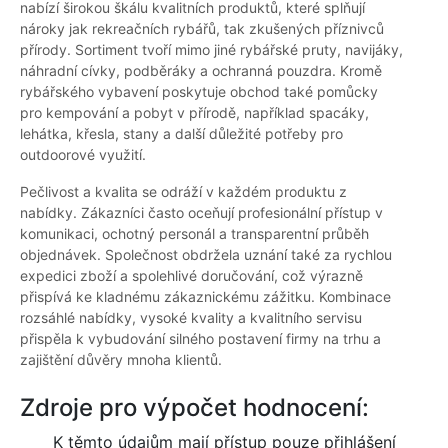
nabízí širokou škálu kvalitních produktů, které splňují
nároky jak rekreačních rybářů, tak zkušených příznivců
přírody. Sortiment tvoří mimo jiné rybářské pruty, navijáky,
náhradní cívky, podběráky a ochranná pouzdra. Kromě
rybářského vybavení poskytuje obchod také pomůcky
pro kempování a pobyt v přírodě, například spacáky,
lehátka, křesla, stany a další důležité potřeby pro
outdoorové využití.
Pečlivost a kvalita se odráží v každém produktu z
nabídky. Zákazníci často oceňují profesionální přístup v
komunikaci, ochotný personál a transparentní průběh
objednávek. Společnost obdržela uznání také za rychlou
expedici zboží a spolehlivé doručování, což výrazně
přispívá ke kladnému zákaznickému zážitku. Kombinace
rozsáhlé nabídky, vysoké kvality a kvalitního servisu
přispěla k vybudování silného postavení firmy na trhu a
zajištění důvěry mnoha klientů.
Zdroje pro výpočet hodnocení:
K těmto údajům mají přístup pouze přihlášení