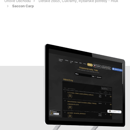
Orlové Obchodu
Dětské zboží, Cukrárny, Rybářské potřeby - Hluk
Saccon Carp