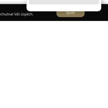
Zjistit
vychutnat Váš úspěch.
ěslavi a prezentuje rozsáhlý sortiment
rčen studentům, pracovníkům v kanceláři i
měřuje na prodej celé řady školních a
žňuje zákazníkům najít produkty pro pracovní,
V nabídce jsou praktické sešity, základní křídy,
 stylové batohy a kufříky. Pro zájemce o
endáře, diáře i pořadače, nechybí ani korkové
ací.
pírnické potřeby přináší Papírnictví SPINO navíc