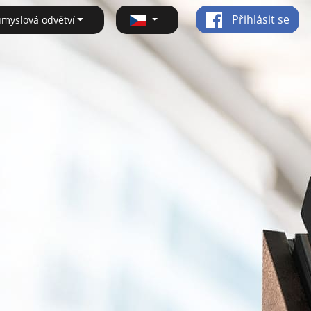
Přihlásit se
ůmyslová odvětví