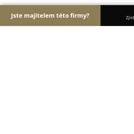
Jste majitelem této firmy?
Zjis
Orlové Obchodu
Dětské zboží, Cukrárny, Rybářs
Papírnictví SPINO
9.1
(18)
Soběslav, Tř. Dr. E. Beneše 285/7
Zobrazit telefonní číslo