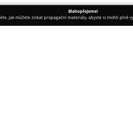
Blahopřejeme!
těte, jak můžete získat propagační materiály, abyste si mohli plně 
ké potřeby - Soběslav
Papírnictví SPINO
O společnosti:
Papírnictví SPINO
působí v Sob
papírnického zboží, který je u
zájemcům o hudbu. Firma se za
kancelářských potřeb, což umo
studijní i volnočasové aktivity. 
moderní kalkulačky, stejně jako
organizaci jsou k dispozici kal
nástěnky pro prezentaci inform
Mimo tradiční kancelářské a pa