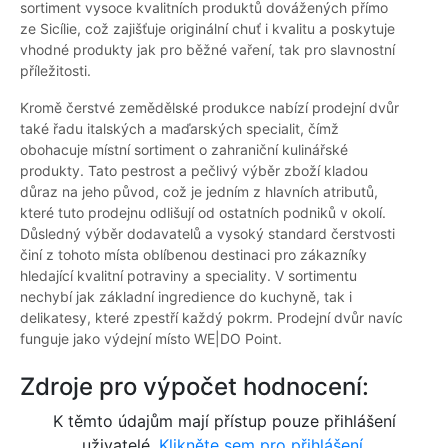
sortiment vysoce kvalitních produktů dovážených přímo
ze Sicílie, což zajišťuje originální chuť i kvalitu a poskytuje
vhodné produkty jak pro běžné vaření, tak pro slavnostní
příležitosti.
Kromě čerstvé zemědělské produkce nabízí prodejní dvůr
také řadu italských a maďarských specialit, čímž
obohacuje místní sortiment o zahraniční kulinářské
produkty. Tato pestrost a pečlivý výběr zboží kladou
důraz na jeho původ, což je jedním z hlavních atributů,
které tuto prodejnu odlišují od ostatních podniků v okolí.
Důsledný výběr dodavatelů a vysoký standard čerstvosti
činí z tohoto místa oblíbenou destinaci pro zákazníky
hledající kvalitní potraviny a speciality. V sortimentu
nechybí jak základní ingredience do kuchyně, tak i
delikatesy, které zpestří každý pokrm. Prodejní dvůr navíc
funguje jako výdejní místo WE|DO Point.
Zdroje pro výpočet hodnocení:
K těmto údajům mají přístup pouze přihlášení
uživatelé.
Klikněte sem pro přihlášení.