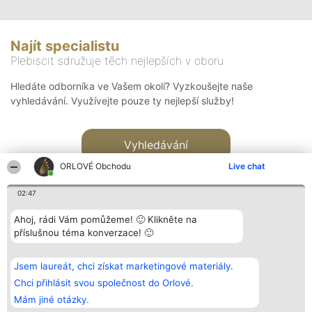
Najít specialistu
Plebiscit sdružuje těch nejlepších v oboru
Hledáte odborníka ve Vašem okolí? Vyzkoušejte naše
vyhledávání. Využívejte pouze ty nejlepší služby!
Vyhledávání
ORLOVÉ Obchodu
Live chat
02:47
Ahoj, rádi Vám pomůžeme! 🙂 Klikněte na
příslušnou téma konverzace! 🙂
Organizátor hlasování
Plebiscyt
Kontakt
Bright Side Solutions sp. z o.
Vítězové
Kontakt
Jsem laureát, chci získat marketingové materiály.
o. sp. k.
Seznam všech
ul. Ruska 22
laureátů
Chci přihlásit svou společnost do Orlové.
Wrocław 50-079
Zásady
Mám jiné otázky.
KRS 0000749100 | Regon
Pravidla
381313360 | NIP 8943132676
Zásady