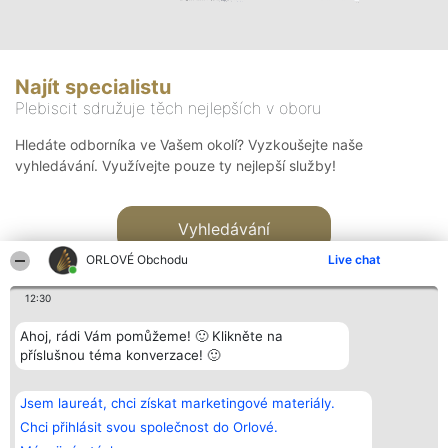
Najít specialistu
Plebiscit sdružuje těch nejlepších v oboru
Hledáte odborníka ve Vašem okolí? Vyzkoušejte naše
vyhledávání. Využívejte pouze ty nejlepší služby!
Vyhledávání
ORLOVÉ Obchodu
Live chat
12:30
Ahoj, rádi Vám pomůžeme! 🙂 Klikněte na
příslušnou téma konverzace! 🙂
Organizátor hlasování
Plebiscyt
Kontakt
Bright Side Solutions sp. z o.
Vítězové
Kontakt
Jsem laureát, chci získat marketingové materiály.
o. sp. k.
Seznam všech
ul. Ruska 22
laureátů
Chci přihlásit svou společnost do Orlové.
Wrocław 50-079
Zásady