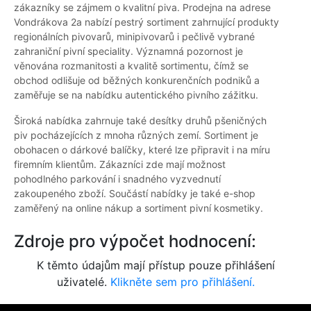
zákazníky se zájmem o kvalitní piva. Prodejna na adrese
Vondrákova 2a nabízí pestrý sortiment zahrnující produkty
regionálních pivovarů, minipivovarů i pečlivě vybrané
zahraniční pivní speciality. Významná pozornost je
věnována rozmanitosti a kvalitě sortimentu, čímž se
obchod odlišuje od běžných konkurenčních podniků a
zaměřuje se na nabídku autentického pivního zážitku.
Široká nabídka zahrnuje také desítky druhů pšeničných
piv pocházejících z mnoha různých zemí. Sortiment je
obohacen o dárkové balíčky, které lze připravit i na míru
firemním klientům. Zákazníci zde mají možnost
pohodlného parkování i snadného vyzvednutí
zakoupeného zboží. Součástí nabídky je také e-shop
zaměřený na online nákup a sortiment pivní kosmetiky.
Zdroje pro výpočet hodnocení:
K těmto údajům mají přístup pouze přihlášení
uživatelé.
Klikněte sem pro přihlášení.