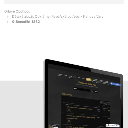
Orlové Obchodu
Dětské zboží, Cukrárny, Rybářské potřeby - Karlovy Vary
G.Benedikt 1882