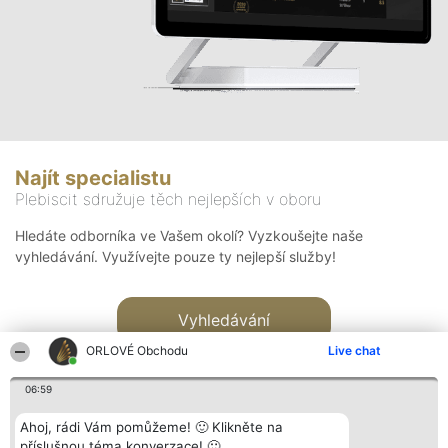
Najít specialistu
Plebiscit sdružuje těch nejlepších v oboru
Hledáte odborníka ve Vašem okolí? Vyzkoušejte naše
vyhledávání. Využívejte pouze ty nejlepší služby!
Vyhledávání
ORLOVÉ Obchodu
Live chat
06:59
Ahoj, rádi Vám pomůžeme! 🙂 Klikněte na
příslušnou téma konverzace! 🙂