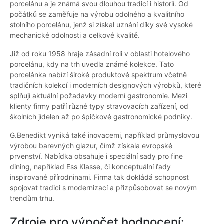
porcelánu a je známá svou dlouhou tradicí i historií. Od
počátků se zaměřuje na výrobu odolného a kvalitního
stolního porcelánu, jenž si získal uznání díky své vysoké
mechanické odolnosti a celkové kvalitě.
Již od roku 1958 hraje zásadní roli v oblasti hotelového
porcelánu, kdy na trh uvedla známé kolekce. Tato
porcelánka nabízí široké produktové spektrum včetně
tradičních kolekcí i moderních designových výrobků, které
splňují aktuální požadavky moderní gastronomie. Mezi
klienty firmy patří různé typy stravovacích zařízení, od
školních jídelen až po špičkové gastronomické podniky.
G.Benedikt vyniká také inovacemi, například průmyslovou
výrobou barevných glazur, čímž získala evropské
prvenství. Nabídka obsahuje i speciální sady pro fine
dining, například Ess Klasse, či konceptuální řady
inspirované přírodninami. Firma tak dokládá schopnost
spojovat tradici s modernizací a přizpůsobovat se novým
trendům trhu.
Zdroje pro výpočet hodnocení: