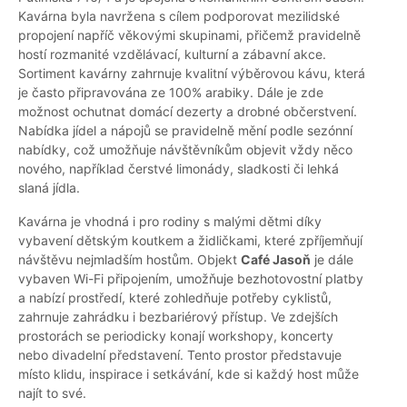
Kavárna byla navržena s cílem podporovat mezilidské
propojení napříč věkovými skupinami, přičemž pravidelně
hostí rozmanité vzdělávací, kulturní a zábavní akce.
Sortiment kavárny zahrnuje kvalitní výběrovou kávu, která
je často připravována ze 100% arabiky. Dále je zde
možnost ochutnat domácí dezerty a drobné občerstvení.
Nabídka jídel a nápojů se pravidelně mění podle sezónní
nabídky, což umožňuje návštěvníkům objevit vždy něco
nového, například čerstvé limonády, sladkosti či lehká
slaná jídla.
Kavárna je vhodná i pro rodiny s malými dětmi díky
vybavení dětským koutkem a židličkami, které zpříjemňují
návštěvu nejmladším hostům. Objekt
Café Jasoň
je dále
vybaven Wi-Fi připojením, umožňuje bezhotovostní platby
a nabízí prostředí, které zohledňuje potřeby cyklistů,
zahrnuje zahrádku i bezbariérový přístup. Ve zdejších
prostorách se periodicky konají workshopy, koncerty
nebo divadelní představení. Tento prostor představuje
místo klidu, inspirace i setkávání, kde si každý host může
najít to své.