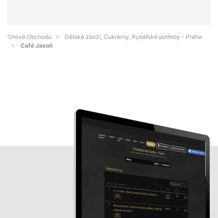
Orlové Obchodu
Dětské zboží, Cukrárny, Rybářské potřeby - Praha
Café Jasoň