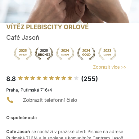
VÍTĚZ PLEBISCITY ORLOVÉ
Café Jasoň
Zobrazit více >>
8.8
(255)
Praha, Putimská 716/4
Zobrazit telefonní číslo
O společnosti:
Café Jasoň
se nachází v pražské čtvrti Písnice na adrese
Putimská 716/4 a je spojena s komunitním Centrem Jasoň.