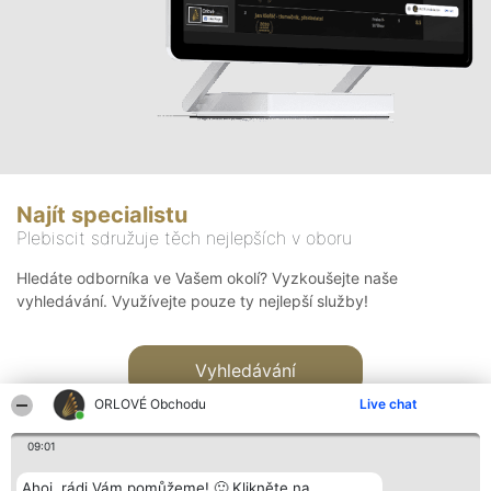
Najít specialistu
Plebiscit sdružuje těch nejlepších v oboru
Hledáte odborníka ve Vašem okolí? Vyzkoušejte naše
vyhledávání. Využívejte pouze ty nejlepší služby!
Vyhledávání
ORLOVÉ Obchodu
Live chat
09:01
Ahoj, rádi Vám pomůžeme! 🙂 Klikněte na