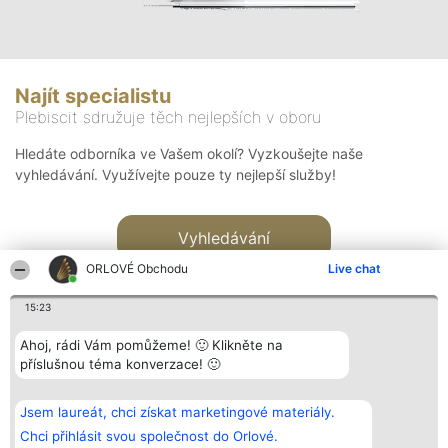
Najít specialistu
Plebiscit sdružuje těch nejlepších v oboru
Hledáte odborníka ve Vašem okolí? Vyzkoušejte naše
vyhledávání. Využívejte pouze ty nejlepší služby!
Vyhledávání
ORLOVÉ Obchodu
Live chat
15:23
Ahoj, rádi Vám pomůžeme! 🙂 Klikněte na
příslušnou téma konverzace! 🙂
Organizátor hlasování
Plebiscyt
Kontakt
Bright Side Solutions sp. z o.
Vítězové
Kontakt
Jsem laureát, chci získat marketingové materiály.
o. sp. k.
Seznam všech
ul. Ruska 22
laureátů
Chci přihlásit svou společnost do Orlové.
Wrocław 50-079
Zásady