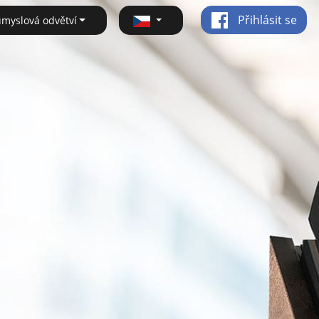
Přihlásit se
ůmyslová odvětví