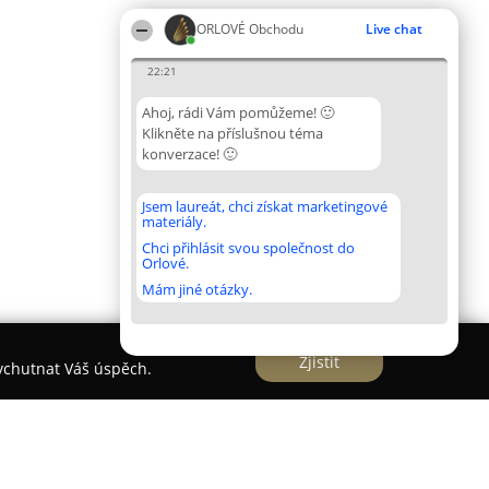
ORLOVÉ Obchodu
Live chat
22:21
Ahoj, rádi Vám pomůžeme! 🙂
Klikněte na příslušnou téma
konverzace! 🙂
Jsem laureát, chci získat marketingové
materiály.
Chci přihlásit svou společnost do
Orlové.
Mám jiné otázky.
Zjistit
vychutnat Váš úspěch.