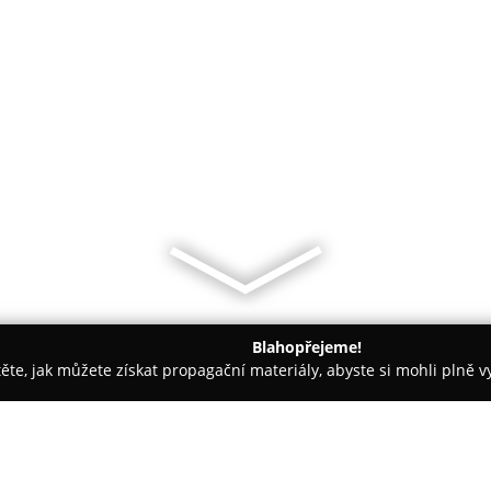
Blahopřejeme!
těte, jak můžete získat propagační materiály, abyste si mohli plně 
ké potřeby - Červený Kostelec
Terrymoda