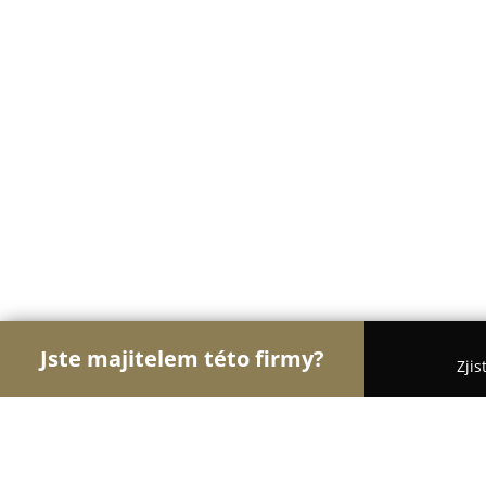
Jste majitelem této firmy?
Zjis
Orlové Obchodu
Dětské zboží, Cukrárny, Rybářs