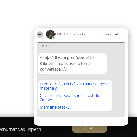
ORLOVÉ Obchodu
Live chat
11:18
Ahoj, rádi Vám pomůžeme! 🙂
Klikněte na příslušnou téma
konverzace! 🙂
Jsem laureát, chci získat marketingové
materiály.
Chci přihlásit svou společnost do
Orlové.
Mám jiné otázky.
Zjistit
vychutnat Váš úspěch.