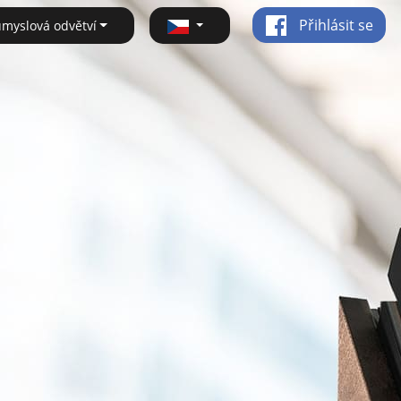
Přihlásit se
ůmyslová odvětví