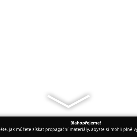
Blahopřejeme!
těte, jak můžete získat propagační materiály, abyste si mohli plně 