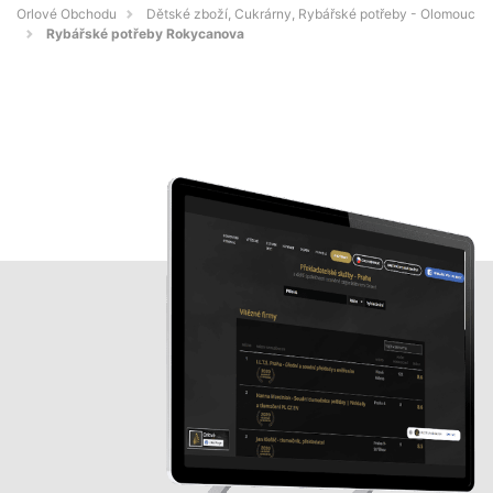
Orlové Obchodu
Dětské zboží, Cukrárny, Rybářské potřeby - Olomouc
Rybářské potřeby Rokycanova