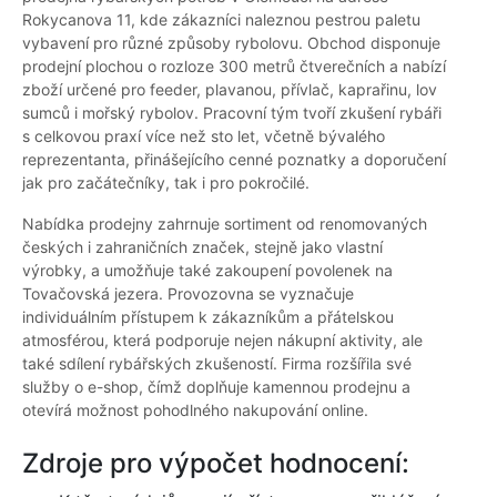
Rokycanova 11, kde zákazníci naleznou pestrou paletu
vybavení pro různé způsoby rybolovu. Obchod disponuje
prodejní plochou o rozloze 300 metrů čtverečních a nabízí
zboží určené pro feeder, plavanou, přívlač, kaprařinu, lov
sumců i mořský rybolov. Pracovní tým tvoří zkušení rybáři
s celkovou praxí více než sto let, včetně bývalého
reprezentanta, přinášejícího cenné poznatky a doporučení
jak pro začátečníky, tak i pro pokročilé.
Nabídka prodejny zahrnuje sortiment od renomovaných
českých i zahraničních značek, stejně jako vlastní
výrobky, a umožňuje také zakoupení povolenek na
Tovačovská jezera. Provozovna se vyznačuje
individuálním přístupem k zákazníkům a přátelskou
atmosférou, která podporuje nejen nákupní aktivity, ale
také sdílení rybářských zkušeností. Firma rozšířila své
služby o e-shop, čímž doplňuje kamennou prodejnu a
otevírá možnost pohodlného nakupování online.
Zdroje pro výpočet hodnocení: