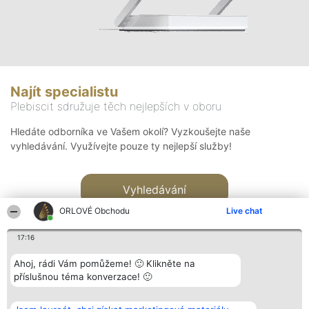
Najít specialistu
Plebiscit sdružuje těch nejlepších v oboru
Hledáte odborníka ve Vašem okolí? Vyzkoušejte naše
vyhledávání. Využívejte pouze ty nejlepší služby!
Vyhledávání
ORLOVÉ Obchodu
Live chat
17:16
Ahoj, rádi Vám pomůžeme! 🙂 Klikněte na
příslušnou téma konverzace! 🙂
Organizátor hlasování
Plebiscyt
Kontakt
Bright Side Solutions sp. z o.
Vítězové
Kontakt