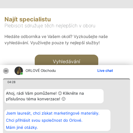
Najít specialistu
Plebiscit sdružuje těch nejlepších v oboru
Hledáte odborníka ve Vašem okolí? Vyzkoušejte naše
vyhledávání. Využívejte pouze ty nejlepší služby!
Vyhledávání
ORLOVÉ Obchodu
Live chat
04:28
Ahoj, rádi Vám pomůžeme! 🙂 Klikněte na
příslušnou téma konverzace! 🙂
Organizátor hlasování
Plebiscyt
Kontakt
Bright Side Solutions sp. z o.
Vítězové
Kontakt
Jsem laureát, chci získat marketingové materiály.
o. sp. k.
Seznam všech
ul. Ruska 22
laureátů
Chci přihlásit svou společnost do Orlové.
Wrocław 50-079
Zásady
Mám jiné otázky.
KRS 0000749100 | Regon
Pravidla
381313360 | NIP 8943132676
Zásady