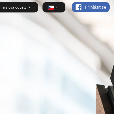
Přihlásit se
ůmyslová odvětví