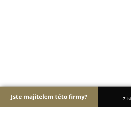
Jste majitelem této firmy?
Zjis
Orlové Obchodu
Dětské zboží, Cukrárny, Rybářs