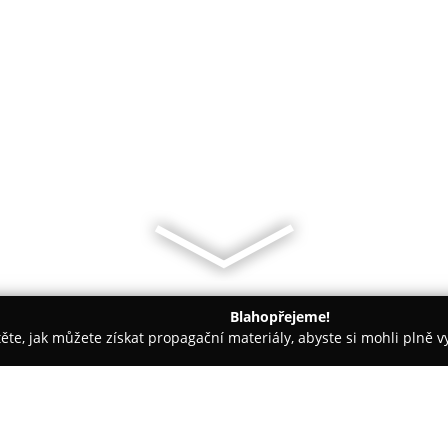
Blahopřejeme!
těte, jak můžete získat propagační materiály, abyste si mohli plně 
ké potřeby - Kadaň
Zoo shop Archa