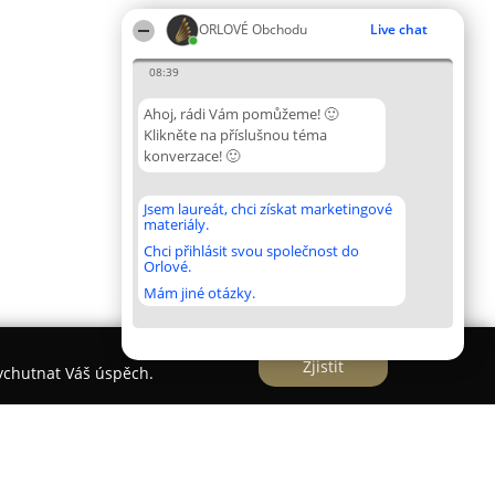
ORLOVÉ Obchodu
Live chat
08:39
Ahoj, rádi Vám pomůžeme! 🙂
Klikněte na příslušnou téma
konverzace! 🙂
Jsem laureát, chci získat marketingové
materiály.
Chci přihlásit svou společnost do
Orlové.
Mám jiné otázky.
Zjistit
vychutnat Váš úspěch.