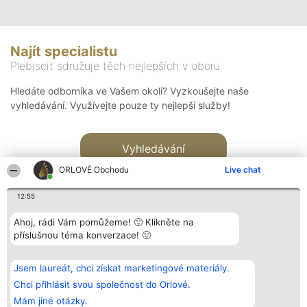
Najít specialistu
Plebiscit sdružuje těch nejlepších v oboru
Hledáte odborníka ve Vašem okolí? Vyzkoušejte naše
vyhledávání. Využívejte pouze ty nejlepší služby!
Vyhledávání
ORLOVÉ Obchodu
Live chat
12:55
Ahoj, rádi Vám pomůžeme! 🙂 Klikněte na
příslušnou téma konverzace! 🙂
Organizátor hlasování
Plebiscyt
Kontakt
Bright Side Solutions sp. z o.
Vítězové
Kontakt
Jsem laureát, chci získat marketingové materiály.
o. sp. k.
Seznam všech
ul. Ruska 22
laureátů
Chci přihlásit svou společnost do Orlové.
Wrocław 50-079
Zásady
Mám jiné otázky.
KRS 0000749100 | Regon
Pravidla