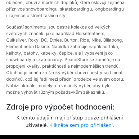
oblečení, obuvi a módních doplňků, které oslovují zejména
příznivce snowboardingu, skateboardingu, longboardingu
i zájemce o street fashion styl.
Součástí sortimentu jsou pestré kolekce od velkých
světových značek, jako například Horsefeathers,
Quiksilver, Roxy, DC, Etnies, Burton, Ride, Nike, Billabong,
Element nebo Dakine. Nabídka zahrnuje například trika,
kalhoty, batohy, kabelky, čepice, ale i vybavení jako
snowboardy a skateboardy. PeaceStore se zaměřuje na
propojení kvality, praktičnosti a nejmodernějších trendů.
Obchod je ceněn za široký výběr obuvi i pestrý sortiment
doplňků, což jej řadí mezi přední prodejce ve svém oboru.
Nabízí aktuální modely a rozmanitý výběr, aby bylo
možné vyhovět různým požadavkům zákazníků.
Zdroje pro výpočet hodnocení:
K těmto údajům mají přístup pouze přihlášení
uživatelé.
Klikněte sem pro přihlášení.