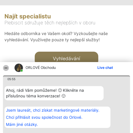
Najít specialistu
Plebiscit sdružuje těch nejlepších v oboru
Hledáte odborníka ve Vašem okolí? Vyzkoušejte naše
vyhledávání. Využívejte pouze ty nejlepší služby!
Vyhledávání
ORLOVÉ Obchodu
Live chat
05:55
Ahoj, rádi Vám pomůžeme! 🙂 Klikněte na
příslušnou téma konverzace! 🙂
Organizátor hlasování
Plebiscyt
Kontakt
Bright Side Solutions sp. z o.
Vítězové
Kontakt
Jsem laureát, chci získat marketingové materiály.
o. sp. k.
Seznam všech
ul. Ruska 22
laureátů
Chci přihlásit svou společnost do Orlové.
Wrocław 50-079
Zásady
Mám jiné otázky.
KRS 0000749100 | Regon
Pravidla
381313360 | NIP 8943132676
Zásady