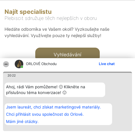
Najít specialistu
Plebiscit sdružuje těch nejlepších v oboru
Hledáte odborníka ve Vašem okolí? Vyzkoušejte naše
vyhledávání. Využívejte pouze ty nejlepší služby!
Vyhledávání
ORLOVÉ Obchodu
Live chat
20:22
Ahoj, rádi Vám pomůžeme! 🙂 Klikněte na
příslušnou téma konverzace! 🙂
Organizátor hlasování
Plebiscyt
Kontakt
Bright Side Solutions sp. z o.
Vítězové
Kontakt
Jsem laureát, chci získat marketingové materiály.
o. sp. k.
Seznam všech
ul. Ruska 22
laureátů
Chci přihlásit svou společnost do Orlové.
Wrocław 50-079
Zásady
Mám jiné otázky.
KRS 0000749100 | Regon
Pravidla
381313360 | NIP 8943132676
Zásady
ochrany
osobních údajů