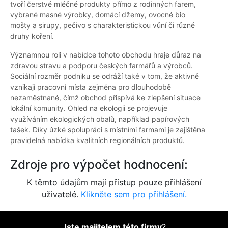
tvoří čerstvé mléčné produkty přímo z rodinných farem,
vybrané masné výrobky, domácí džemy, ovocné bio
mošty a sirupy, pečivo s charakteristickou vůní či různé
druhy koření.
Významnou roli v nabídce tohoto obchodu hraje důraz na
zdravou stravu a podporu českých farmářů a výrobců.
Sociální rozměr podniku se odráží také v tom, že aktivně
vznikají pracovní místa zejména pro dlouhodobě
nezaměstnané, čímž obchod přispívá ke zlepšení situace
lokální komunity. Ohled na ekologii se projevuje
využíváním ekologických obalů, například papírových
tašek. Díky úzké spolupráci s místními farmami je zajištěna
pravidelná nabídka kvalitních regionálních produktů.
Zdroje pro výpočet hodnocení:
K těmto údajům mají přístup pouze přihlášení
uživatelé.
Klikněte sem pro přihlášení.
Jste majitelem této firmy
?