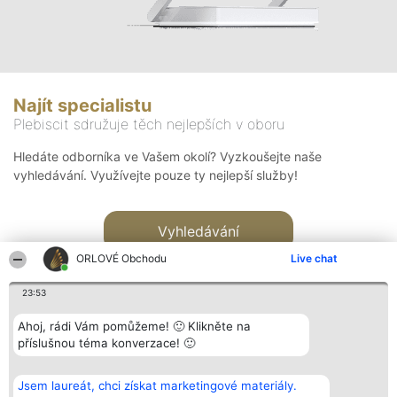
Najít specialistu
Plebiscit sdružuje těch nejlepších v oboru
Hledáte odborníka ve Vašem okolí? Vyzkoušejte naše
vyhledávání. Využívejte pouze ty nejlepší služby!
Vyhledávání
ORLOVÉ Obchodu
Live chat
23:53
Ahoj, rádi Vám pomůžeme! 🙂 Klikněte na
příslušnou téma konverzace! 🙂
Organizátor hlasování
Plebiscyt
Kontakt
Bright Side Solutions sp. z o.
Vítězové
Kontakt
Jsem laureát, chci získat marketingové materiály.
o. sp. k.
Seznam všech