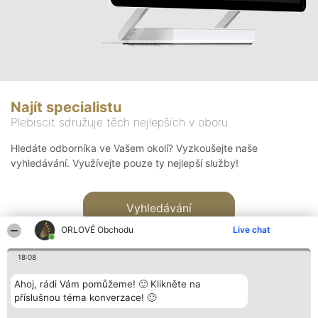
Najít specialistu
Plebiscit sdružuje těch nejlepších v oboru
Hledáte odborníka ve Vašem okolí? Vyzkoušejte naše
vyhledávání. Využívejte pouze ty nejlepší služby!
Vyhledávání
ORLOVÉ Obchodu
Live chat
18:08
Ahoj, rádi Vám pomůžeme! 🙂 Klikněte na
příslušnou téma konverzace! 🙂
Organizátor hlasování
Plebiscyt
Kontakt