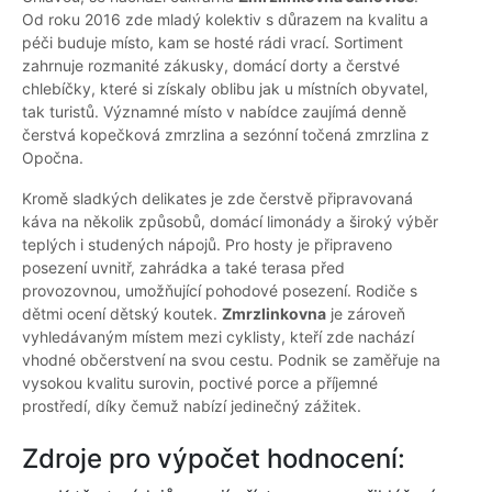
Od roku 2016 zde mladý kolektiv s důrazem na kvalitu a
péči buduje místo, kam se hosté rádi vrací. Sortiment
zahrnuje rozmanité zákusky, domácí dorty a čerstvé
chlebíčky, které si získaly oblibu jak u místních obyvatel,
tak turistů. Významné místo v nabídce zaujímá denně
čerstvá kopečková zmrzlina a sezónní točená zmrzlina z
Opočna.
Kromě sladkých delikates je zde čerstvě připravovaná
káva na několik způsobů, domácí limonády a široký výběr
teplých i studených nápojů. Pro hosty je připraveno
posezení uvnitř, zahrádka a také terasa před
provozovnou, umožňující pohodové posezení. Rodiče s
dětmi ocení dětský koutek.
Zmrzlinkovna
je zároveň
vyhledávaným místem mezi cyklisty, kteří zde nachází
vhodné občerstvení na svou cestu. Podnik se zaměřuje na
vysokou kvalitu surovin, poctivé porce a příjemné
prostředí, díky čemuž nabízí jedinečný zážitek.
Zdroje pro výpočet hodnocení: