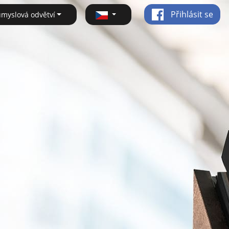
Přihlásit se
ůmyslová odvětví