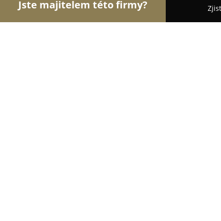
Jste majitelem této firmy?
Zjis
Orlové Obchodu
Dětské zboží, Cukrárny, Rybářs
Zlatá Žirafa - Vše pro párty a Vaše dě
9.3
(58)
Klatovy, Klatovy
Zobrazit telefonní číslo