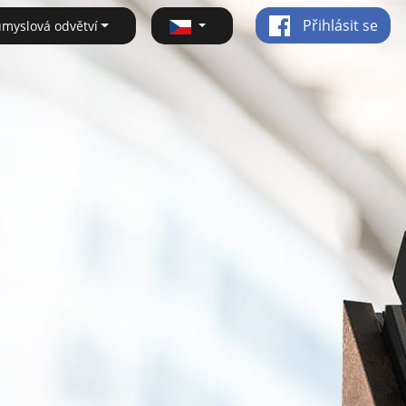
Přihlásit se
ůmyslová odvětví