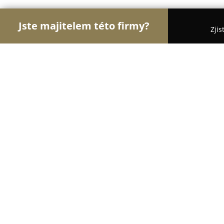
Jste majitelem této firmy?
Zjis
Orlové Obchodu
Dětské zboží, Cukrárny, Rybářs
Zdraví ve mlýně
9.1
(52)
Choceň, Chocen
Zobrazit telefonní číslo