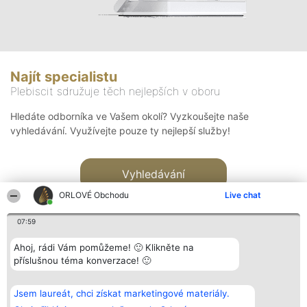
Najít specialistu
Plebiscit sdružuje těch nejlepších v oboru
Hledáte odborníka ve Vašem okolí? Vyzkoušejte naše
vyhledávání. Využívejte pouze ty nejlepší služby!
Vyhledávání
ORLOVÉ Obchodu
Live chat
07:59
Ahoj, rádi Vám pomůžeme! 🙂 Klikněte na
příslušnou téma konverzace! 🙂
Organizátor hlasování
Plebiscyt
Kontakt
Bright Side Solutions sp. z o.
Vítězové
Kontakt
Jsem laureát, chci získat marketingové materiály.
o. sp. k.
Seznam všech
ul. Ruska 22
laureátů