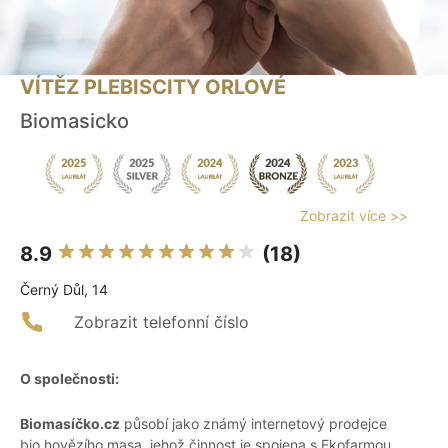
VÍTĚZ PLEBISCITY ORLOVÉ
Biomasicko
Zobrazit více >>
8.9
(18)
Černý Důl, 14
Zobrazit telefonní číslo
O společnosti:
Biomasíčko.cz
působí jako známý internetový prodejce
bio hovězího masa, jehož činnost je spojena s Ekofarmou