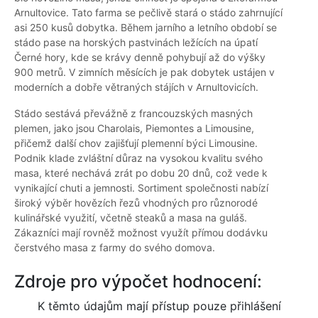
Arnultovice. Tato farma se pečlivě stará o stádo zahrnující
asi 250 kusů dobytka. Během jarního a letního období se
stádo pase na horských pastvinách ležících na úpatí
Černé hory, kde se krávy denně pohybují až do výšky
900 metrů. V zimních měsících je pak dobytek ustájen v
moderních a dobře větraných stájích v Arnultovicích.
Stádo sestává převážně z francouzských masných
plemen, jako jsou Charolais, Piemontes a Limousine,
přičemž další chov zajišťují plemenní býci Limousine.
Podnik klade zvláštní důraz na vysokou kvalitu svého
masa, které nechává zrát po dobu 20 dnů, což vede k
vynikající chuti a jemnosti. Sortiment společnosti nabízí
široký výběr hovězích řezů vhodných pro různorodé
kulinářské využití, včetně steaků a masa na guláš.
Zákazníci mají rovněž možnost využít přímou dodávku
čerstvého masa z farmy do svého domova.
Zdroje pro výpočet hodnocení:
K těmto údajům mají přístup pouze přihlášení