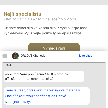
Najít specialistu
Plebiscit sdružuje těch nejlepších v oboru
Hledáte odborníka ve Vašem okolí? Vyzkoušejte naše
vyhledávání. Využívejte pouze ty nejlepší služby!
Vyhledávání
ORLOVÉ Obchodu
Live chat
15:40
Ahoj, rádi Vám pomůžeme! 🙂 Klikněte na
příslušnou téma konverzace! 🙂
Organizátor hlasování
Plebiscyt
Kontakt
Bright Side Solutions sp. z o.
Vítězové
Kontakt
Jsem laureát, chci získat marketingové materiály.
o. sp. k.
Seznam všech
ul. Ruska 22
laureátů
Chci přihlásit svou společnost do Orlové.
Wrocław 50-079
Zásady
Mám jiné otázky.
KRS 0000749100 | Regon
Pravidla
381313360 | NIP 8943132676
Zásady