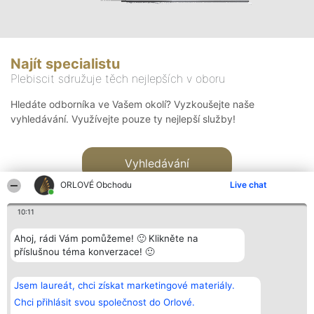
Najít specialistu
Plebiscit sdružuje těch nejlepších v oboru
Hledáte odborníka ve Vašem okolí? Vyzkoušejte naše
vyhledávání. Využívejte pouze ty nejlepší služby!
Vyhledávání
ORLOVÉ Obchodu
Live chat
10:11
Ahoj, rádi Vám pomůžeme! 🙂 Klikněte na
příslušnou téma konverzace! 🙂
Organizátor hlasování
Plebiscyt
Kontakt
Bright Side Solutions sp. z o.
Vítězové
Kontakt
Jsem laureát, chci získat marketingové materiály.
o. sp. k.
Seznam všech
ul. Ruska 22
laureátů
Chci přihlásit svou společnost do Orlové.
Wrocław 50-079
Zásady