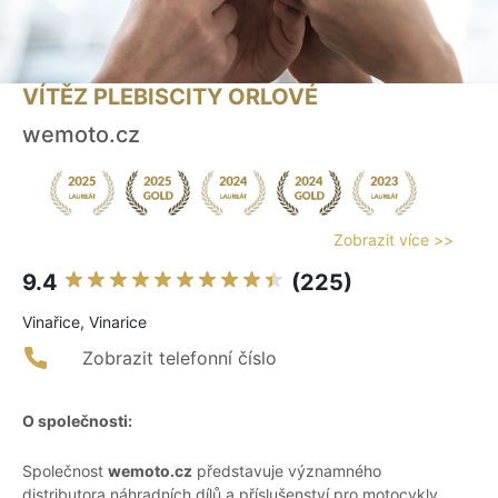
VÍTĚZ PLEBISCITY ORLOVÉ
wemoto.cz
Zobrazit více >>
9.4
(225)
Vinařice, Vinarice
Zobrazit telefonní číslo
O společnosti:
Společnost
wemoto.cz
představuje významného
distributora náhradních dílů a příslušenství pro motocykly,