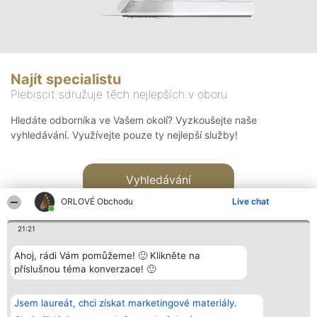
Najít specialistu
Plebiscit sdružuje těch nejlepších v oboru
Hledáte odborníka ve Vašem okolí? Vyzkoušejte naše
vyhledávání. Využívejte pouze ty nejlepší služby!
Vyhledávání
ORLOVÉ Obchodu
Live chat
21:21
Ahoj, rádi Vám pomůžeme! 🙂 Klikněte na
příslušnou téma konverzace! 🙂
Organizátor hlasování
Plebiscyt
Kontakt
Bright Side Solutions sp. z o.
Vítězové
Kontakt
Jsem laureát, chci získat marketingové materiály.
o. sp. k.
Seznam všech
ul. Ruska 22
laureátů