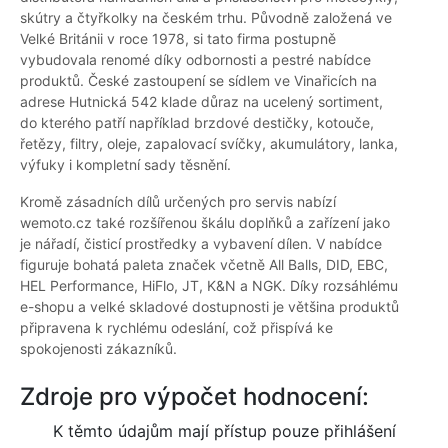
skútry a čtyřkolky na českém trhu. Původně založená ve
Velké Británii v roce 1978, si tato firma postupně
vybudovala renomé díky odbornosti a pestré nabídce
produktů. České zastoupení se sídlem ve Vinařicích na
adrese Hutnická 542 klade důraz na ucelený sortiment,
do kterého patří například brzdové destičky, kotouče,
řetězy, filtry, oleje, zapalovací svíčky, akumulátory, lanka,
výfuky i kompletní sady těsnění.
Kromě zásadních dílů určených pro servis nabízí
wemoto.cz také rozšířenou škálu doplňků a zařízení jako
je nářadí, čisticí prostředky a vybavení dílen. V nabídce
figuruje bohatá paleta značek včetně All Balls, DID, EBC,
HEL Performance, HiFlo, JT, K&N a NGK. Díky rozsáhlému
e-shopu a velké skladové dostupnosti je většina produktů
připravena k rychlému odeslání, což přispívá ke
spokojenosti zákazníků.
Zdroje pro výpočet hodnocení:
K těmto údajům mají přístup pouze přihlášení