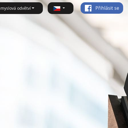
Přihlásit se
ůmyslová odvětví