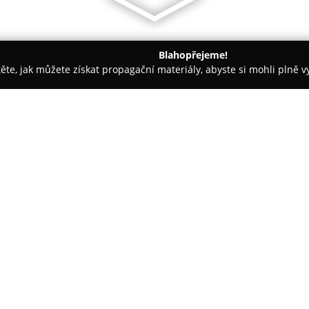
Blahopřejeme!
těte, jak můžete získat propagační materiály, abyste si mohli plně 
ké potřeby - Třešť
Vývoj - český výrobce oděvů
O společnosti:
Vývoj - český výrobce oděvů
b
místních krejčovských řemeslní
výrobě oděvů. Od počátku se sp
originálního textilu, který půso
Zobrazit více >>
unie. Společnost klade důraz n
propojuje ji s pokročilými výr
200 lidí.