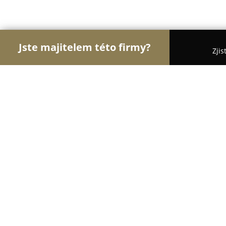
Jste majitelem této firmy?
Zjis
Orlové Obchodu
Dětské zboží, Cukrárny, Rybářs
Vývoj - český výrobce oděvů
9
(38)