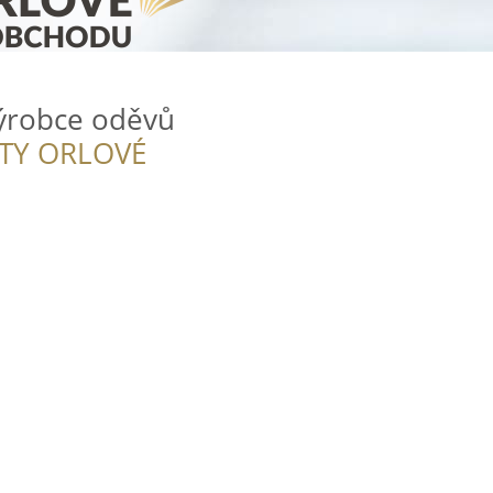
výrobce oděvů
ITY ORLOVÉ