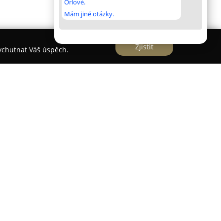
Orlové.
Mám jiné otázky.
Zjistit
vychutnat Váš úspěch.
yl založen v roce 1931 v Třešti jako sdružení
ků, čímž započal svou dlouholetou tradici ve
olečnost profiluje jako významný český výrobce
bí nejen v České republice, ale i na trhu Evropské
a precizní práci českých zaměstnanců a
obními technologiemi, přičemž zaměstnává zhruba