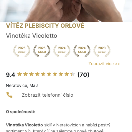
VÍTĚZ PLEBISCITY ORLOVÉ
Vinotéka Vicoletto
Zobrazit více >>
9.4
(70)
Neratovice, Malá
Zobrazit telefonní číslo
O společnosti:
Vinotéka Vicoletto
sídlí v Neratovicích a nabízí pestrý
sortiment vín, který cílí na zájemce o nové chuťové