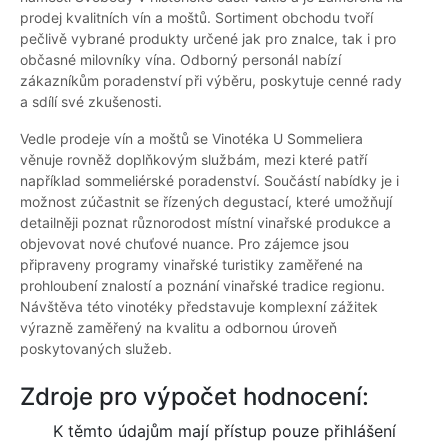
prodej kvalitních vín a moštů. Sortiment obchodu tvoří
pečlivě vybrané produkty určené jak pro znalce, tak i pro
občasné milovníky vína. Odborný personál nabízí
zákazníkům poradenství při výběru, poskytuje cenné rady
a sdílí své zkušenosti.
Vedle prodeje vín a moštů se Vinotéka U Sommeliera
věnuje rovněž doplňkovým službám, mezi které patří
například sommeliérské poradenství. Součástí nabídky je i
možnost zúčastnit se řízených degustací, které umožňují
detailněji poznat různorodost místní vinařské produkce a
objevovat nové chuťové nuance. Pro zájemce jsou
připraveny programy vinařské turistiky zaměřené na
prohloubení znalostí a poznání vinařské tradice regionu.
Návštěva této vinotéky představuje komplexní zážitek
výrazně zaměřený na kvalitu a odbornou úroveň
poskytovaných služeb.
Zdroje pro výpočet hodnocení:
K těmto údajům mají přístup pouze přihlášení