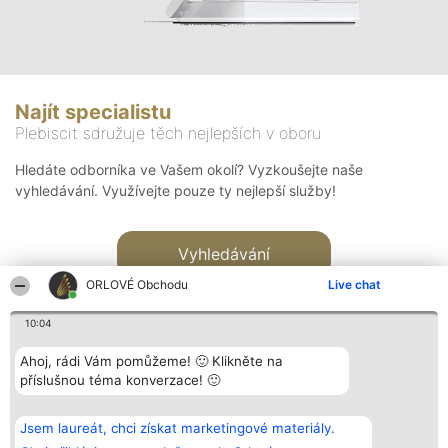
Najít specialistu
Plebiscit sdružuje těch nejlepších v oboru
Hledáte odborníka ve Vašem okolí? Vyzkoušejte naše
vyhledávání. Využívejte pouze ty nejlepší služby!
Vyhledávání
ORLOVÉ Obchodu
Live chat
10:04
Ahoj, rádi Vám pomůžeme! 🙂 Klikněte na
příslušnou téma konverzace! 🙂
Organizátor hlasování
Plebiscyt
Kontakt
Bright Side Solutions sp. z o.
Vítězové
Kontakt
Jsem laureát, chci získat marketingové materiály.
o. sp. k.
Seznam všech
ul. Ruska 22
laureátů