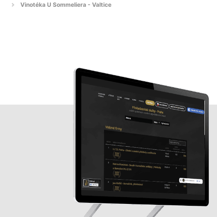
Vinotéka U Sommeliera - Valtice