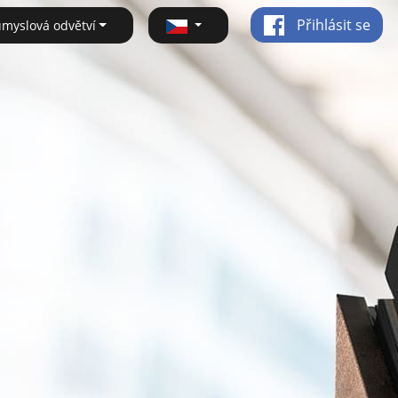
Přihlásit se
ůmyslová odvětví