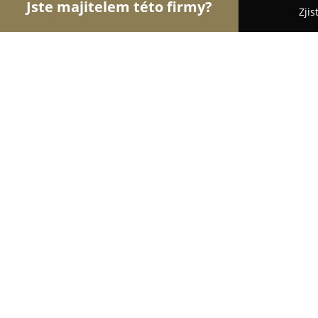
Jste majitelem této firmy?
Zjis
Orlové Obchodu
Dětské zboží, Cukrárny, Rybářs
Vinotéka U Radnice
8.9
(18)
Příbor, Nádražní 418
Zobrazit telefonní číslo