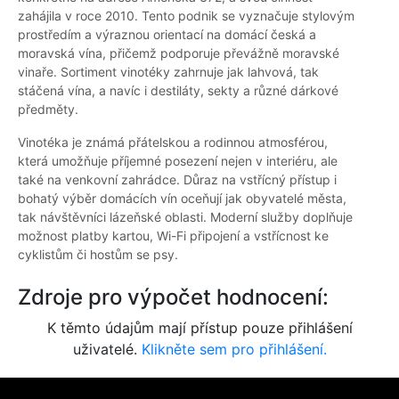
zahájila v roce 2010. Tento podnik se vyznačuje stylovým
prostředím a výraznou orientací na domácí česká a
moravská vína, přičemž podporuje převážně moravské
vinaře. Sortiment vinotéky zahrnuje jak lahvová, tak
stáčená vína, a navíc i destiláty, sekty a různé dárkové
předměty.
Vinotéka je známá přátelskou a rodinnou atmosférou,
která umožňuje příjemné posezení nejen v interiéru, ale
také na venkovní zahrádce. Důraz na vstřícný přístup i
bohatý výběr domácích vín oceňují jak obyvatelé města,
tak návštěvníci lázeňské oblasti. Moderní služby doplňuje
možnost platby kartou, Wi-Fi připojení a vstřícnost ke
cyklistům či hostům se psy.
Zdroje pro výpočet hodnocení:
K těmto údajům mají přístup pouze přihlášení
uživatelé.
Klikněte sem pro přihlášení.