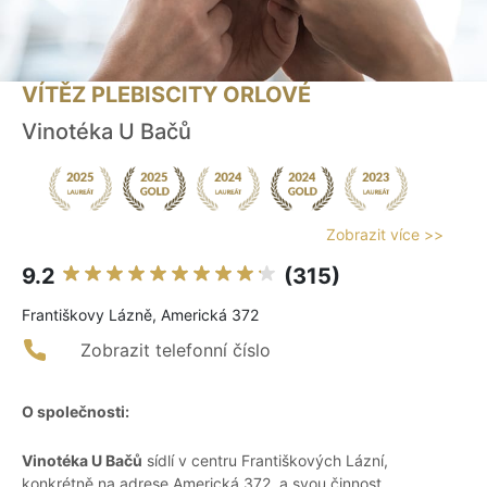
VÍTĚZ PLEBISCITY ORLOVÉ
Vinotéka U Bačů
Zobrazit více >>
9.2
(315)
Františkovy Lázně, Americká 372
Zobrazit telefonní číslo
O společnosti:
Vinotéka U Bačů
sídlí v centru Františkových Lázní,
konkrétně na adrese Americká 372, a svou činnost