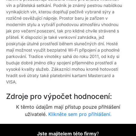
vín a přátelská setkání. Podnik je známý pestrou nabídkou
vynikajících vín, kterou doplňují pečlivě vybrané sýry a
rozličné osvěžující nápoje. Prostor baru je zařízen v
moderním stylu a vytváří pohodovou atmosféru vhodnou
jak pro večerní posezení, tak pro klidné chvíle strávené s
přáteli. K dispozici je také venkovní zahrádka, jež
poskytuje útulné prostředí během slunečných dní. Hosté
mají možnost využít bezplatné Wi-Fi připojení a pohodlné
parkování. Tradice vinotéky sahá do roku 2011, od kdy si
buduje dobré jméno díky spojení příjemného prostředí a
vysoké kvality služeb. Zákazníci mohou kromě hotovosti
hradit své útraty také platebními kartami Mastercard a
VISA.
Zdroje pro výpočet hodnocení:
K těmto údajům mají přístup pouze přihlášení
uživatelé.
Klikněte sem pro přihlášení.
Jste majitelem této firmy
?