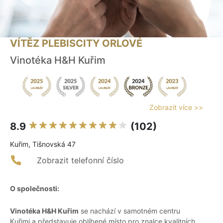
VÍTĚZ PLEBISCITY ORLOVÉ
Vinotéka H&H Kuřim
Zobrazit více >>
8.9
(102)
Kuřim, Tišnovská 47
Zobrazit telefonní číslo
O společnosti:
Vinotéka H&H Kuřim
se nachází v samotném centru
Kuřimi a představuje oblíbené místo pro znalce kvalitních