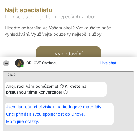
Najít specialistu
Plebiscit sdružuje těch nejlepších v oboru
Hledáte odborníka ve Vašem okolí? Vyzkoušejte naše
vyhledávání. Využívejte pouze ty nejlepší služby!
Vyhledávání
ORLOVÉ Obchodu
Live chat
21:22
Ahoj, rádi Vám pomůžeme! 🙂 Klikněte na
příslušnou téma konverzace! 🙂
Organizátor hlasování
Plebiscyt
Kontakt
Bright Side Solutions sp. z o.
Vítězové
Kontakt
Jsem laureát, chci získat marketingové materiály.
o. sp. k.
Seznam všech
ul. Ruska 22
laureátů
Chci přihlásit svou společnost do Orlové.
Wrocław 50-079
Zásady
Mám jiné otázky.
KRS 0000749100 | Regon
Pravidla
381313360 | NIP 8943132676
Zásady
ochrany
osobních údajů