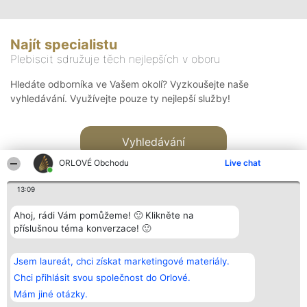
Najít specialistu
Plebiscit sdružuje těch nejlepších v oboru
Hledáte odborníka ve Vašem okolí? Vyzkoušejte naše
vyhledávání. Využívejte pouze ty nejlepší služby!
Vyhledávání
ORLOVÉ Obchodu
Live chat
13:09
Ahoj, rádi Vám pomůžeme! 🙂 Klikněte na
příslušnou téma konverzace! 🙂
Organizátor hlasování
Plebiscyt
Kontakt
Bright Side Solutions sp. z o.
Vítězové
Kontakt
Jsem laureát, chci získat marketingové materiály.
o. sp. k.
Seznam všech
ul. Ruska 22
laureátů
Chci přihlásit svou společnost do Orlové.
Wrocław 50-079
Zásady
Mám jiné otázky.
KRS 0000749100 | Regon
Pravidla
381313360 | NIP 8943132676
Zásady