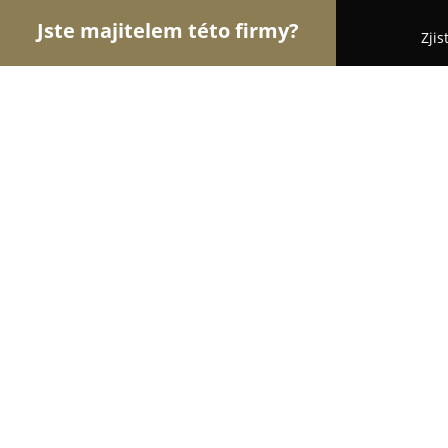
Jste majitelem této firmy?
Zjis
Orlové Obchodu
Dětské zboží, Cukrárny, Rybářs
A-Com LP s. r. o.
8.4
(8)
Písek, Velké nám. 28
Zobrazit telefonní číslo