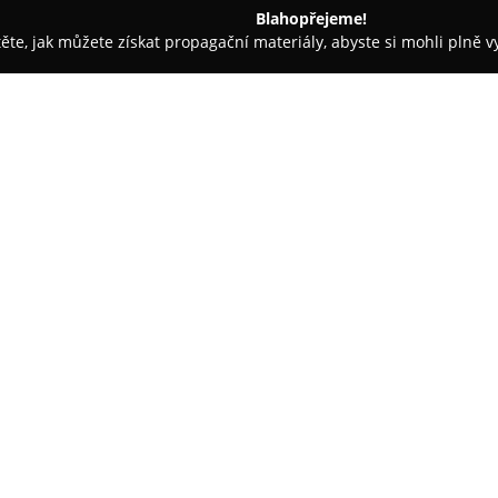
Blahopřejeme!
těte, jak můžete získat propagační materiály, abyste si mohli plně 
ké potřeby - Písek
A-Com LP s. r. o.
O společnosti:
Společnost
A-Com LP s. r. o.
pů
stabilního a důvěryhodného pa
na výpočetní techniku. Od svéh
činnost na kompletní nabídku z
Zobrazit více >>
příslušenství k nim. Nabízí tak
zařízení, které oceňují mnozí zá
Jednou z výrazných předností, j
individuální konfigurace počí
zařízení unikátním požadavkům
optimální funkčnost. Kromě sa