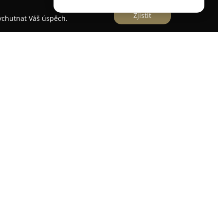
Zjistit
vychutnat Váš úspěch.
sobí v Písku na Velkém náměstí a představuje
rtnera v oblasti obchodu a služeb zaměřených
o založení v roce 1994 výrazně specializuje svou
ahrnující servis a prodej počítačů, notebooků a
é pestrý výběr tiskáren a různých periferních
kazníci.
imiž se A-Com LP s. r. o. vyznačuje, je možnost
tačů a notebooků, což umožňuje přizpůsobení
 konkrétních klientů a napomáhá zajistit
motného prodeje a komplexního servisu se