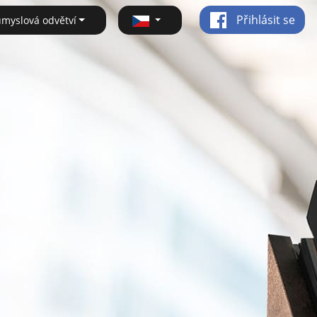
Přihlásit se
ůmyslová odvětví