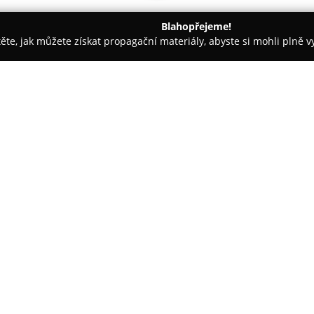
Blahopřejeme!
těte, jak můžete získat propagační materiály, abyste si mohli plně 
ké potřeby - Teplice
Hecht.cz
O společnosti:
Hecht.cz
patří mezi vedoucí do
pro domácnosti i dílny. Firma p
existence si vybudovala silné p
techniky v České a Slovenské r
Zobrazit více >>
subjektům v rámci střední Evro
tvořena desítkami poboček roz
přičemž značný počet z nich síd
Sortiment společnosti zahrnuje 
ale také kompletní dílenské vyb