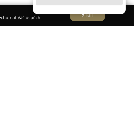
Zjistit
vychutnat Váš úspěch.
davatele zahradní techniky a vybavení určeného
ůsobí na trhu více než třicet let a v průběhu své
ostavení jako největší distributor zahradní
epublice, přičemž se řadí i k nejvýznamnějším
py. Provozovaná síť odborných prodejen je
místěných v různých částech Evropské unie,
lí v České republice.
nejen sekačky, pily a další nářadí pro zahradu,
avení, zahradní nábytek, grily, bazény či moderní