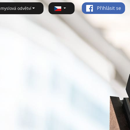
Přihlásit se
ůmyslová odvětví