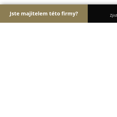
Jste majitelem této firmy?
Zjis
Orlové Obchodu
Dětské zboží, Cukrárny, Rybářs
Hecht.cz
8.8
(336)
Teplice, Srbická 470
Zobrazit telefonní číslo