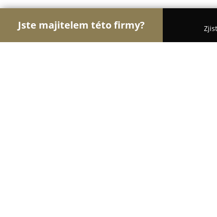
Jste majitelem této firmy?
Zjis
Orlové Obchodu
Dětské zboží, Cukrárny, Rybářs
Expert.cz - Sokolov
8.8
(11)
Sokolov, Marie Majerové 2242
Zobrazit telefonní číslo