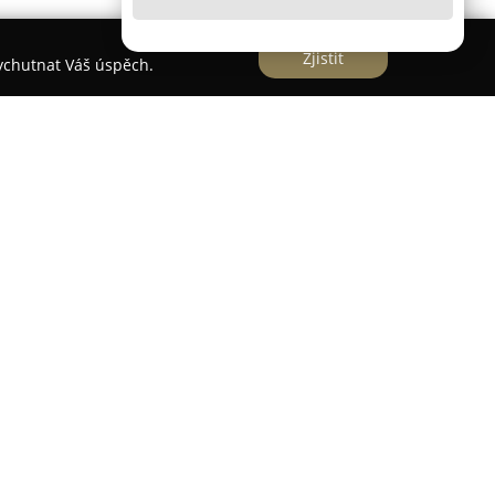
Zjistit
vychutnat Váš úspěch.
Sokolově na adrese Marie Majerové 2242 a
e v oblasti spotřební elektroniky i domácích
 lze nalézt různé typy domácích přístrojů, včetně
stavných zařízení, televizorů nejnovější
počítačů a notebooků. Sortiment doplňuje
hniky, digitálních fotoaparátů, kamer i IT
ytování značkových produktů a klade důraz na
vhodného zařízení díky specializovanému týmu