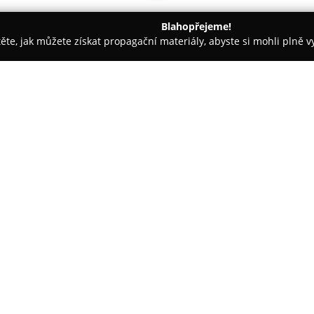
Blahopřejeme!
těte, jak můžete získat propagační materiály, abyste si mohli plně 
ké potřeby - Sokolov
Expert.cz - Sokolov
O společnosti:
Společnost
Expert.cz
působí v 
představuje zavedeného prodejc
spotřebičů. V nabídce prodejny
velkých a malých spotřebičů, ve
Zobrazit více >>
generace, mobilních telefonů, 
rozsáhlá škála audio a video tec
vybavení.
Expert.cz se orientuje na posk
odbornou podporu při výběru 