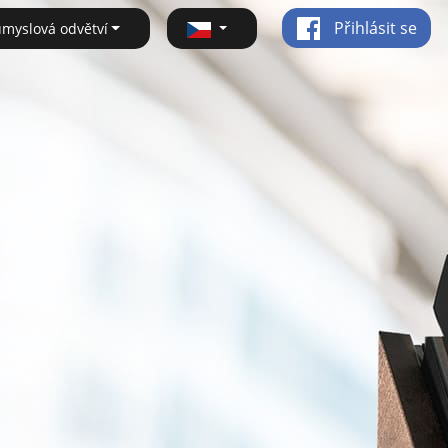
Přihlásit se
ůmyslová odvětví