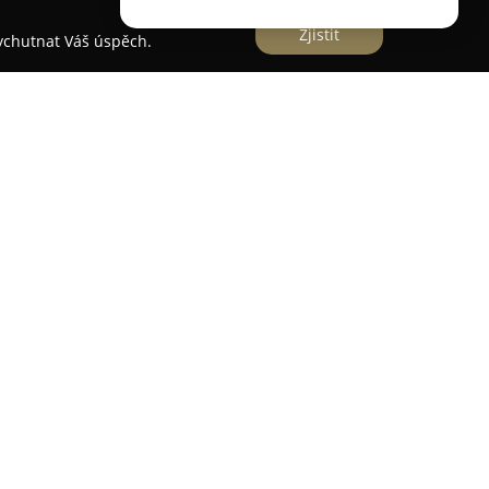
Zjistit
vychutnat Váš úspěch.
e Šantovka
ouc
, sídlící v Galerii Šantovka na Polské 1, nabízí
ospotřebičů. Tato česká značka s více než
ůraz na kvalitu a inovace, čímž usiluje o to, aby
i radost do domácností. Sortiment zahrnuje
o úklid, přístroje pro osobní péči a další,
savače, kávovary a spotřebiče určené pro
 vybrané produkty vyzkoušet a zároveň se
eriérem. Výhodu představuje i prodloužená
rá poskytuje záruku až deset let. Zákaznický