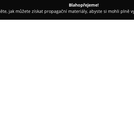
Blahopřejeme!
těte, jak můžete získat propagační materiály, abyste si mohli plně 
ské potřeby - Olomouc
ETA značková prodejna Olomouc, Galeri
lerie Šantovka
O společnosti:
ETA značková prodejna Olom
rozsáhlý výběr domácích elektr
sedmdesátiletou tradicí klade d
její produkty přinášely užitek 
Zobrazit více >>
pomůcky do kuchyně, zařízení pr
například kuchyňské roboty, vy
přípravu pokrmů.
V prodejně si zákazníci mohou
seznámit s plně zařízeným int
záruka na vybrané výrobky, kte