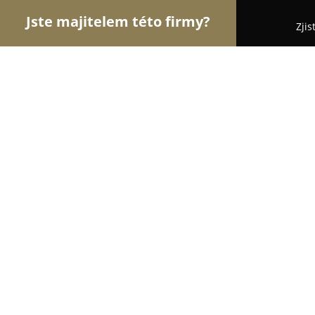
Jste majitelem této firmy?
Zjis
Orlové Obchodu
Dětské zboží, Cukrárny, Rybář
ETA značková prodejna Olomouc, Ga
8.6
(34)
Olomouc, Polská 1
Zobrazit telefonní číslo