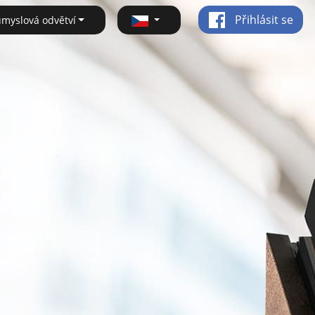
Přihlásit se
ůmyslová odvětví