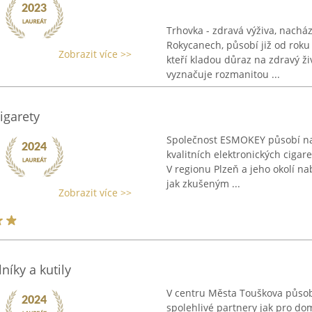
Trhovka - zdravá výživa, nachá
Rokycanech, působí již od roku
Zobrazit více >>
kteří kladou důraz na zdravý živ
vyznačuje rozmanitou ...
igarety
Společnost ESMOKEY působí na 
kvalitních elektronických cigar
V regionu Plzeň a jeho okolí na
jak zkušeným ...
Zobrazit více >>
níky a kutily
V centru Města Touškova působ
spolehlivé partnery jak pro dom