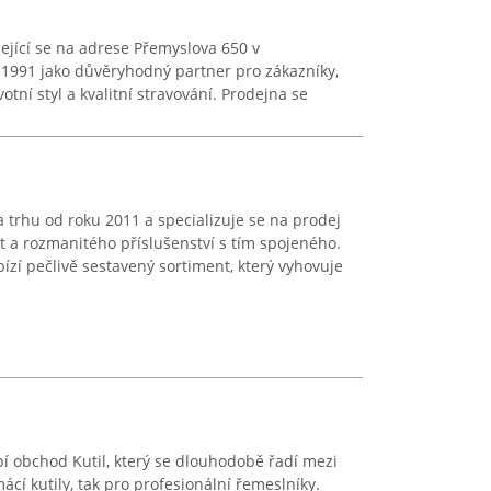
zející se na adrese Přemyslova 650 v
 1991 jako důvěryhodný partner pro zákazníky,
otní styl a kvalitní stravování. Prodejna se
trhu od roku 2011 a specializuje se na prodej
et a rozmanitého příslušenství s tím spojeného.
bízí pečlivě sestavený sortiment, který vyhovuje
í obchod Kutil, který se dlouhodobě řadí mezi
ácí kutily, tak pro profesionální řemeslníky.