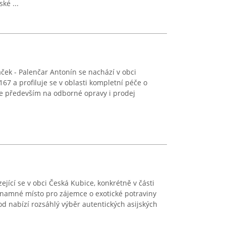
ké ...
ček - Palenčar Antonín se nachází v obci
67 a profiluje se v oblasti kompletní péče o
e především na odborné opravy i prodej
jící se v obci Česká Kubice, konkrétně v části
znamné místo pro zájemce o exotické potraviny
od nabízí rozsáhlý výběr autentických asijských