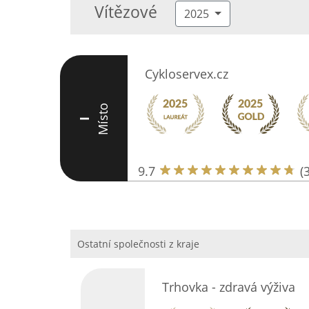
Vítězové
2025
Cykloservex.cz
Místo
I
9.7
(
Ostatní společnosti z kraje
Trhovka - zdravá výživa