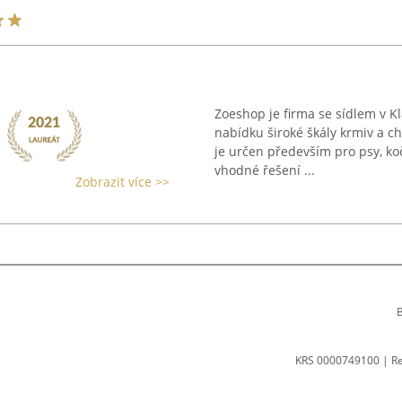
Zoeshop je firma se sídlem v K
nabídku široké škály krmiv a ch
je určen především pro psy, koč
vhodné řešení ...
Zobrazit více >>
B
KRS 0000749100 | R