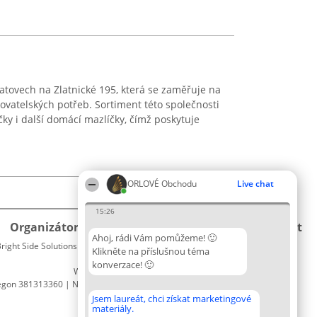
latovech na Zlatnické 195, která se zaměřuje na
ovatelských potřeb. Sortiment této společnosti
ky i další domácí mazlíčky, čímž poskytuje
ORLOVÉ Obchodu
Live chat
15:26
Organizátor hlasování
Plebiscyt
Kontakt
Ahoj, rádi Vám pomůžeme! 🙂
right Side Solutions sp. z o. o. sp. k.
Vítězové
Kontakt
Klikněte na příslušnou téma
ul. Ruska 22
Seznam
konverzace! 🙂
Wrocław 50-079
všech
egon 381313360 | NIP 8943132676
laureátů
Zásady
Jsem laureát, chci získat marketingové
materiály.
Pravidla