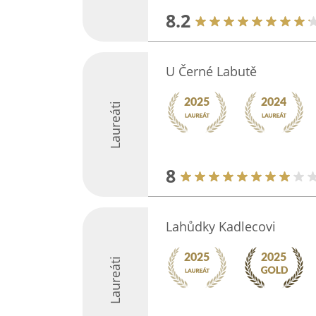
8.2
U Černé Labutě
Laureáti
8
Lahůdky Kadlecovi
Laureáti