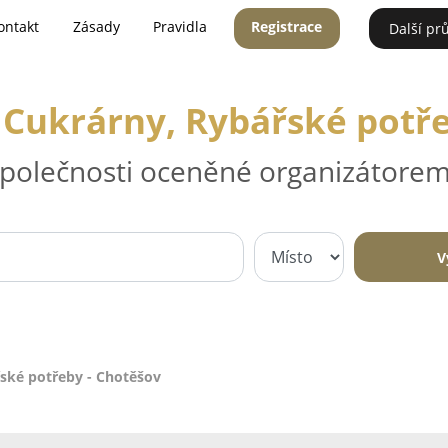
ontakt
Zásady
Pravidla
Registrace
Další pr
 Cukrárny, Rybářské potř
 společnosti oceněné organizátorem
V
řské potřeby - Chotěšov