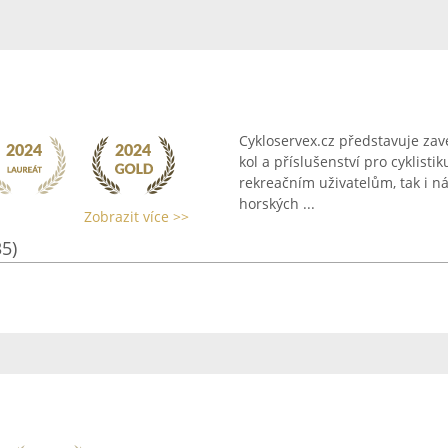
Cykloservex.cz představuje zav
kol a příslušenství pro cyklist
rekreačním uživatelům, tak i n
horských ...
Zobrazit více >>
35)