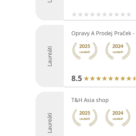
Opravy A Prodej Praček -
Laureáti
8.5
T&H Asia shop
Laureáti