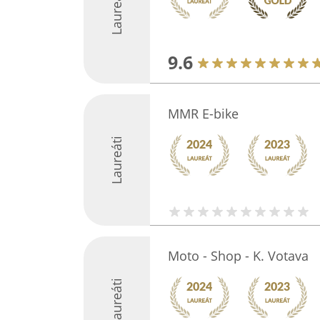
Laureáti
9.6
MMR E-bike
Laureáti
Moto - Shop - K. Votava
Laureáti