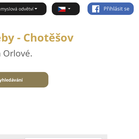
Přihlásit se
ůmyslová odvětví
eby - Chotěšov
 Orlové.
yhledávání