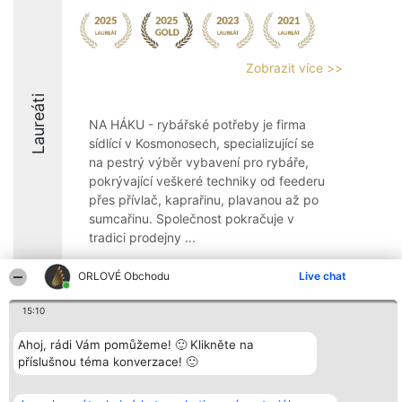
Zobrazit více >>
Laureáti
NA HÁKU - rybářské potřeby je firma
sídlící v Kosmonosech, specializující se
na pestrý výběr vybavení pro rybáře,
pokrývající veškeré techniky od feederu
přes přívlač, kaprařinu, plavanou až po
sumcařinu. Společnost pokračuje v
tradici prodejny ...
9.7
ORLOVÉ Obchodu
Live chat
15:10
Organizátor hlasování
Plebiscyt
Kontakt
Ahoj, rádi Vám pomůžeme! 🙂 Klikněte na
Bright Side Solutions sp. z o.
Vítězové
Kontakt
příslušnou téma konverzace! 🙂
o. sp. k.
Seznam všech
ul. Ruska 22
laureátů
Wrocław 50-079
Zásady
KRS 0000749100 | Regon
Pravidla