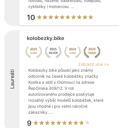
florbalu, házené, basketbalu, volejbalu,
cyklistiky i motokrosu. ...
10
kolobezky.bike
Zobrazit více >>
Kolobezky.bike působí jako známý
Laureáti
odborník na české koloběžky značky
Kostka a sídlí v Olomouci na adrese
Řepčínská 309/12. V roli
autorizovaného prodejce poskytuje
rozsáhlý výběr modelů koloběžek, které
jsou vhodné i pro velmi náročné
zákazníky. ...
9