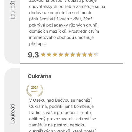
Zoo-doma působí v oblasti prodeje
Laureáti
chovatelských potřeb a zaměřuje se na
dodávku kompletního sortimentu
příslušenství i živých zvířat, čímž
pokrývá požadavky různých druhů
domácích mazlíčků. Prostřednictvím
internetového obchodu umožňuje
přístup ...
9.3
Cukrárna
V Oseku nad Bečvou se nachází
Laureáti
Cukrárna, podnik, jenž kombinuje
tradici s vášní pro pečení. Tento
oblíbený provozovatel sladkostí se
zaměřuje na pestrou nabídku
cukrářských výrobků, které potěší