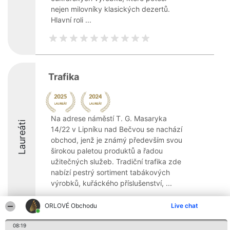
nejen milovníky klasických dezertů.
Hlavní roli ...
Trafika
Na adrese náměstí T. G. Masaryka
Laureáti
14/22 v Lipníku nad Bečvou se nachází
obchod, jenž je známý především svou
širokou paletou produktů a řadou
užitečných služeb. Tradiční trafika zde
nabízí pestrý sortiment tabákových
výrobků, kuřáckého příslušenství, ...
8.1
ORLOVÉ Obchodu
Live chat
08:19