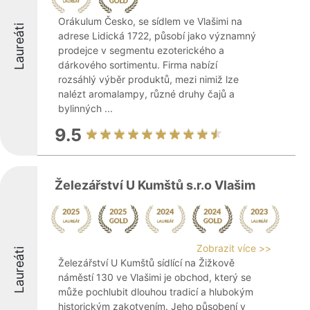
Orákulum Česko, se sídlem ve Vlašimi na
Laureáti
adrese Lidická 1722, působí jako významný
prodejce v segmentu ezoterického a
dárkového sortimentu. Firma nabízí
rozsáhlý výběr produktů, mezi nimiž lze
nalézt aromalampy, různé druhy čajů a
bylinných ...
9.5
Železářství U Kumštů s.r.o Vlašim
Zobrazit více >>
Laureáti
Železářství U Kumštů sídlící na Žižkově
náměstí 130 ve Vlašimi je obchod, který se
může pochlubit dlouhou tradicí a hlubokým
historickým zakotvením. Jeho působení v